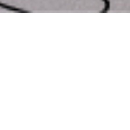
SnowResort
Glamping
Snow Resort
Skiing and Snowboarding